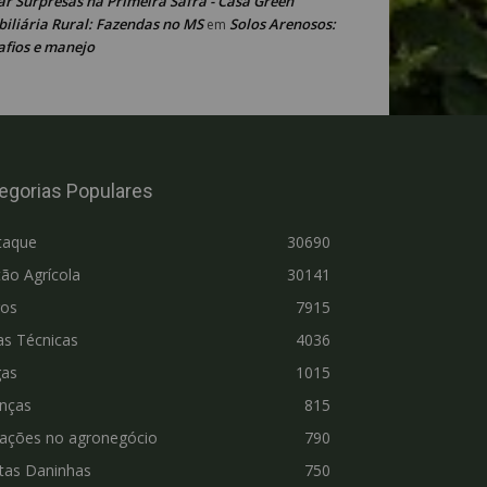
ar Surpresas na Primeira Safra - Casa Green
iliária Rural: Fazendas no MS
Solos Arenosos:
em
afios e manejo
egorias Populares
taque
30690
ão Agrícola
30141
ros
7915
as Técnicas
4036
gas
1015
nças
815
vações no agronegócio
790
tas Daninhas
750