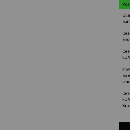
Pos
Quai
aum
Cee
enqu
Cee
EUA 
Ino
ao e
pla
Cee
EUA
Bras