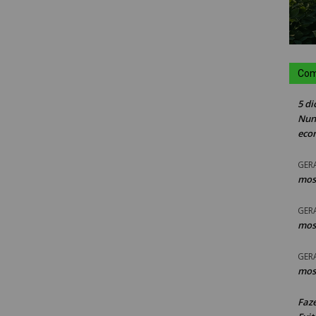
Com
5 di
Nun
eco
GER
mos
GER
mos
GER
mos
Faz