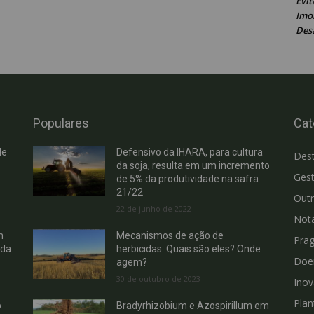
Evit
Imob
Des
Populares
Cat
de
Defensivo da IHARA, para cultura
Des
da soja, resulta em um incremento
Gest
de 5% da produtividade na safra
21/22
Out
22 de junho de 2022
Not
m
Mecanismos de ação de
Pra
 da
herbicidas: Quais são eles? Onde
Doe
agem?
30 de outubro de 2023
Ino
Plan
b
Bradyrhizobium e Azospirillum em