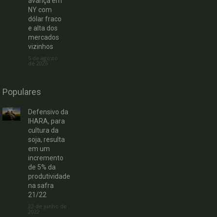
avança em
NY com
dólar fraco
e alta dos
mercados
vizinhos
5 de agosto
de 2026
Populares
Defensivo da
IHARA, para
cultura da
soja, resulta
em um
incremento
de 5% da
produtividade
na safra
21/22
22 de junho de
2022