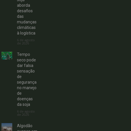
aborda
desafios
das
mudanças
climáticas
à logística
6 de agosto
de 2026
Tempo
seco pode
dar falsa
sensação
de
segurança
no manejo
de
doenças
da soja
6 de agosto
de 2026
Algodão