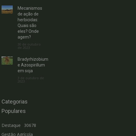
Mecanismos
de ação de
herbicidas:
Quais são
eles? Onde
agem?
30 de outubro
de 2023
Bradyrhizobium
e Azospirillum
em soja
3 de outubro de
2023
Categorias
Populares
Destaque
30678
Gestão Agrícola