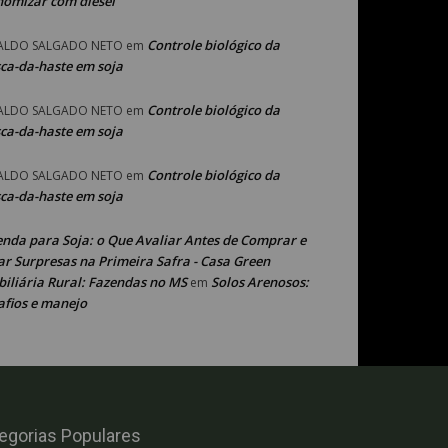
nomizar com diesel
Controle biológico da
ALDO SALGADO NETO
em
ca-da-haste em soja
Controle biológico da
ALDO SALGADO NETO
em
ca-da-haste em soja
Controle biológico da
ALDO SALGADO NETO
em
ca-da-haste em soja
enda para Soja: o Que Avaliar Antes de Comprar e
ar Surpresas na Primeira Safra - Casa Green
iliária Rural: Fazendas no MS
Solos Arenosos:
em
afios e manejo
egorias Populares