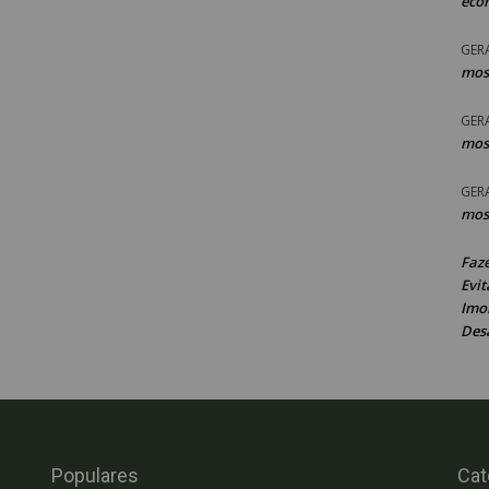
eco
GER
mos
GER
mos
GER
mos
Faz
Evit
Imob
Des
Populares
Cat