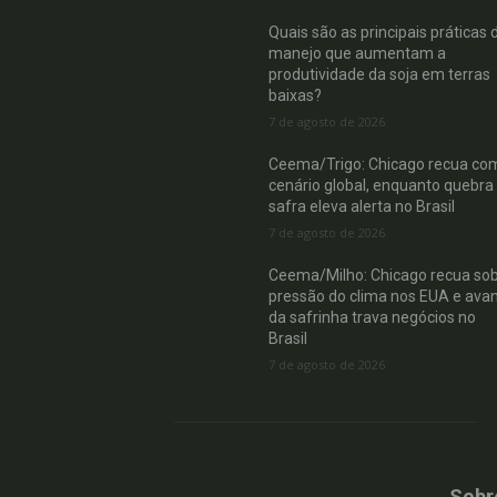
Quais são as principais práticas 
manejo que aumentam a
produtividade da soja em terras
baixas?
7 de agosto de 2026
Ceema/Trigo: Chicago recua co
cenário global, enquanto quebra
safra eleva alerta no Brasil
7 de agosto de 2026
Ceema/Milho: Chicago recua so
pressão do clima nos EUA e ava
da safrinha trava negócios no
Brasil
7 de agosto de 2026
Sobr