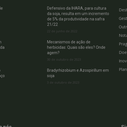
de
Defensivo da IHARA, para cultura
Des
da soja, resulta em um incremento
Gest
de 5% da produtividade na safra
21/22
Out
22 de junho de 2022
Not
m
Mecanismos de ação de
Pra
 da
herbicidas: Quais são eles? Onde
Doe
agem?
30 de outubro de 2023
Ino
Plan
b
Bradyrhizobium e Azospirillum em
nço
soja
3 de outubro de 2023
e nós
Si