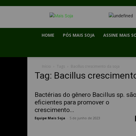
HOME
PÓS MAIS SOJA
ASSINE MAIS S
Início
Tags
Bacillus crescimento da soja
Tag: Bacillus cresciment
Bactérias do gênero Bacillus sp. sã
eficientes para promover o
crescimento...
Equipe Mais Soja
-
5 de junho de 2023