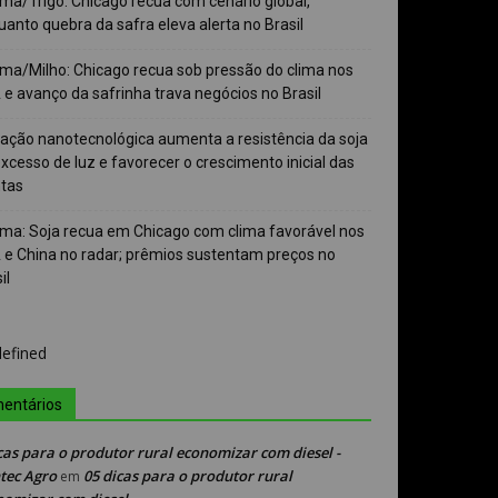
ma/Trigo: Chicago recua com cenário global,
anto quebra da safra eleva alerta no Brasil
ma/Milho: Chicago recua sob pressão do clima nos
e avanço da safrinha trava negócios no Brasil
vação nanotecnológica aumenta a resistência da soja
xcesso de luz e favorecer o crescimento inicial das
ntas
ma: Soja recua em Chicago com clima favorável nos
 e China no radar; prêmios sustentam preços no
il
entários
cas para o produtor rural economizar com diesel -
tec Agro
05 dicas para o produtor rural
em