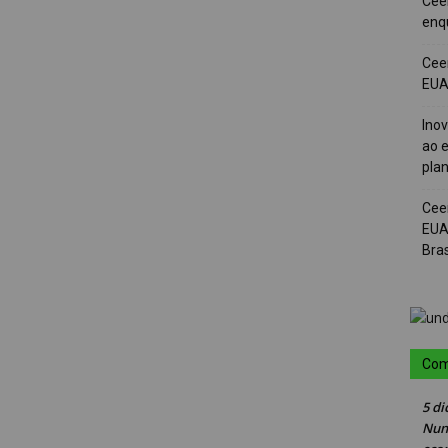
Cee
enqu
Cee
EUA 
Ino
ao e
pla
Cee
EUA
Bras
Com
5 di
Nun