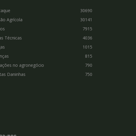
taque
30690
ão Agrícola
30141
ros
7915
as Técnicas
4036
gas
1015
nças
815
vações no agronegócio
790
tas Daninhas
750
ga-nos