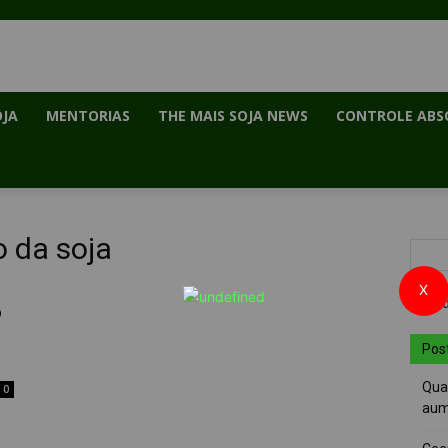
OJA
MENTORIAS
THE MAIS SOJA NEWS
CONTROLE ABS
o da soja
X
o
Pos
Quai
0
aum