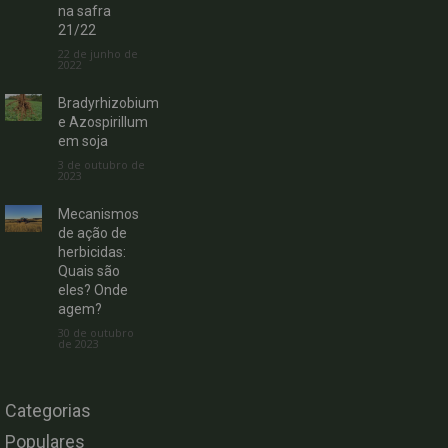
na safra
21/22
22 de junho de
2022
Bradyrhizobium
e Azospirillum
em soja
3 de outubro de
2023
Mecanismos
de ação de
herbicidas:
Quais são
eles? Onde
agem?
30 de outubro
de 2023
Categorias
Populares