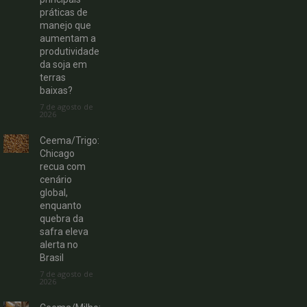
práticas de
manejo que
aumentam a
produtividade
da soja em
terras
baixas?
7 de agosto de
2026
Ceema/Trigo:
Chicago
recua com
cenário
global,
enquanto
quebra da
safra eleva
alerta no
Brasil
7 de agosto de
2026