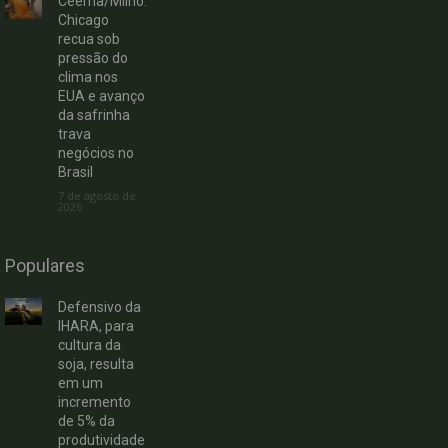
Ceema/Milho:
Chicago
recua sob
pressão do
clima nos
EUA e avanço
da safrinha
trava
negócios no
Brasil
7 de agosto de
2026
Populares
Defensivo da
IHARA, para
cultura da
soja, resulta
em um
incremento
de 5% da
produtividade