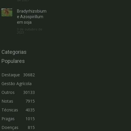
Bradyrhizobium
e Azospirillum
em soja
3 de outubro de
2023
Categorias
Populares
Destaque
30682
Gestão Agrícola
Outros
30133
Notas
7915
Técnicas
4035
Pragas
1015
Doenças
815