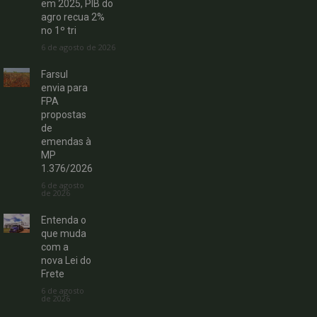
em 2025, PIB do
agro recua 2%
no 1º tri
6 de agosto de 2026
Farsul
envia para
FPA
propostas
de
emendas à
MP
1.376/2026
6 de agosto
de 2026
Entenda o
que muda
com a
nova Lei do
Frete
6 de agosto
de 2026