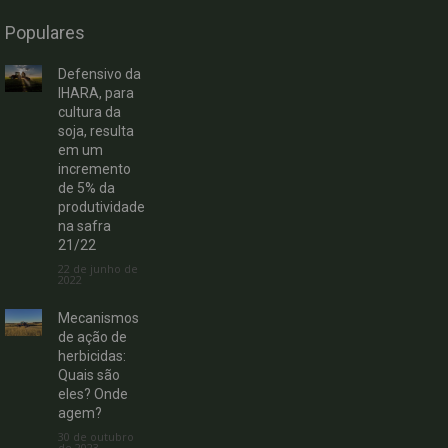
Populares
Defensivo da
IHARA, para
cultura da
soja, resulta
em um
incremento
de 5% da
produtividade
na safra
21/22
22 de junho de
2022
Mecanismos
de ação de
herbicidas:
Quais são
eles? Onde
agem?
30 de outubro
de 2023