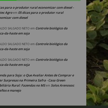
cas para o produtor rural economizar com diesel -
tec Agro
05 dicas para o produtor rural
em
nomizar com diesel
Controle biológico da
ALDO SALGADO NETO
em
ca-da-haste em soja
Controle biológico da
ALDO SALGADO NETO
em
ca-da-haste em soja
Controle biológico da
ALDO SALGADO NETO
em
ca-da-haste em soja
enda para Soja: o Que Avaliar Antes de Comprar e
ar Surpresas na Primeira Safra - Casa Green
iliária Rural: Fazendas no MS
Solos Arenosos:
em
afios e manejo