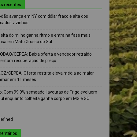
ts recentes
odão avança em NY com dólar fraco e alta dos
cados vizinhos
eita do milho ganha ritmo e entra na fase mais
ensa em Mato Grosso do Sul
ODÃO/CEPEA: Baixa oferta e vendedor retraído
tentam recuperação de preço
OZ/CEPEA: Oferta restrita eleva média ao maior
amar em 11 meses
go: Com 99,9% semeado, lavouras de Trigo evoluem
Sul enquanto colheita ganha corpo em MG e GO
entários