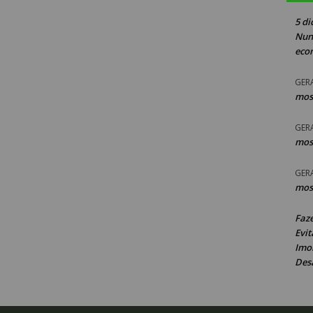
5 di
Nun
eco
GER
mos
GER
mos
GER
mos
Faz
Evit
Imob
Des