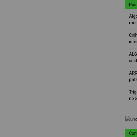
Pos
Alg
mer
Colh
int
ALG
sus
ARR
pat
Tri
no 
Com