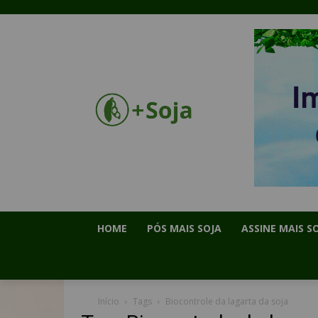
HOME
PÓS MAIS SOJA
ASSINE MAIS S
Início
Tags
Biocontrole da lagarta da soja