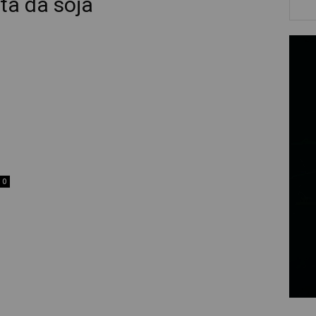
ta da soja
0