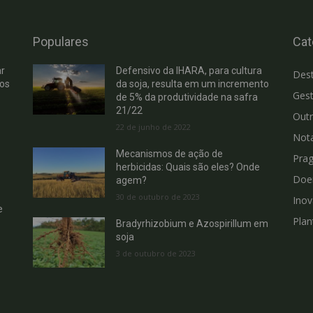
Populares
Cat
r
Defensivo da IHARA, para cultura
Des
hos
da soja, resulta em um incremento
Gest
de 5% da produtividade na safra
21/22
Out
22 de junho de 2022
Not
Mecanismos de ação de
Pra
herbicidas: Quais são eles? Onde
Doe
agem?
30 de outubro de 2023
Ino
e
Plan
Bradyrhizobium e Azospirillum em
soja
3 de outubro de 2023