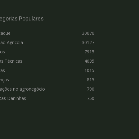
egorias Populares
taque
30676
ão Agrícola
30127
ros
7915
as Técnicas
4035
gas
1015
nças
815
vações no agronegócio
790
tas Daninhas
750