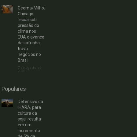
Ceema/Milho:
Chicago
recua sob
pressão do
clima nos
EUA e avanço
da safrinha
trava
negócios no
Brasil
7 de agosto de
2026
Populares
Defensivo da
IHARA, para
cultura da
soja, resulta
em um
incremento
de 5% da