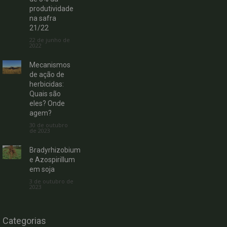
produtividade
na safra
21/22
22 de junho de
2022
Mecanismos
de ação de
herbicidas:
Quais são
eles? Onde
agem?
30 de outubro
de 2023
Bradyrhizobium
e Azospirillum
em soja
3 de outubro de
2023
Categorias