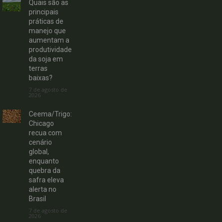
Quais são as
principais
práticas de
manejo que
aumentam a
produtividade
da soja em
terras
baixas?
7 de agosto de
2026
Ceema/Trigo:
Chicago
recua com
cenário
global,
enquanto
quebra da
safra eleva
alerta no
Brasil
7 de agosto de
2026