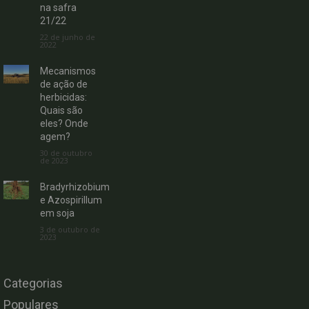
na safra
21/22
22 de junho de
2022
Mecanismos
de ação de
herbicidas:
Quais são
eles? Onde
agem?
30 de outubro
de 2023
Bradyrhizobium
e Azospirillum
em soja
3 de outubro de
2023
Categorias
Populares