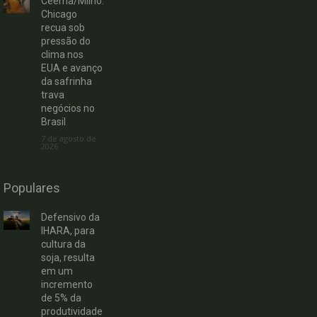
Ceema/Milho:
Chicago
recua sob
pressão do
clima nos
EUA e avanço
da safrinha
trava
negócios no
Brasil
7 de agosto de
2026
Populares
Defensivo da
IHARA, para
cultura da
soja, resulta
em um
incremento
de 5% da
produtividade