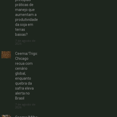
práticas de
manejo que
aumentam a
produtividade
da soja em
terras
baixas?
7 de agosto de
2026
Ceema/Trigo:
Chicago
recua com
cenário
global,
enquanto
quebra da
safra eleva
alerta no
Brasil
7 de agosto de
2026