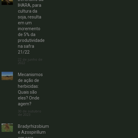
IHARA, para
cultura da
soja, resulta
em um
incremento
de 5% da
produtividade
na safra
21/22
22 de junho de
2022
Mecanismos
de ação de
herbicidas:
Quais são
eles? Onde
agem?
30 de outubro
de 2023
Bradyrhizobium
e Azospirillum