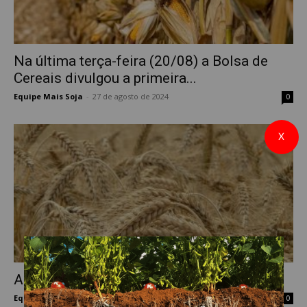
Na última terça-feira (20/08) a Bolsa de
Cereais divulgou a primeira...
Equipe Mais Soja
-
27 de agosto de 2024
0
X
Análise semanal do mercado do Trigo
Equipe Mais Soja
-
8 de abril de 2019
0