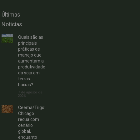
Últimas
Noticias
Quais são as
principais
práticas de
manejo que
aumentam a
produtividade
da soja em
terras
baixas?
7 de agosto de
2026
Ceema/Trigo:
Chicago
recua com
cenário
global,
enquanto