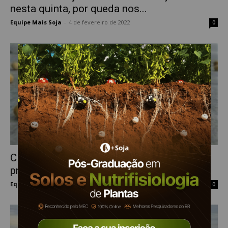
nesta quinta, por queda nos...
Equipe Mais Soja
-
4 de fevereiro de 2022
0
CHICAGO: Clima favorável continua
pressionando os futuros
Equipe Mais Soja
-
16 de junho de 2021
0