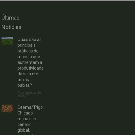
Últimas
Noticias
Quais são as
principais
práticas de
manejo que
aumentam a
produtividade
da soja em
terras
baixas?
7 de agosto de
2026
Ceema/Trigo:
Chicago
recua com
cenário
global,