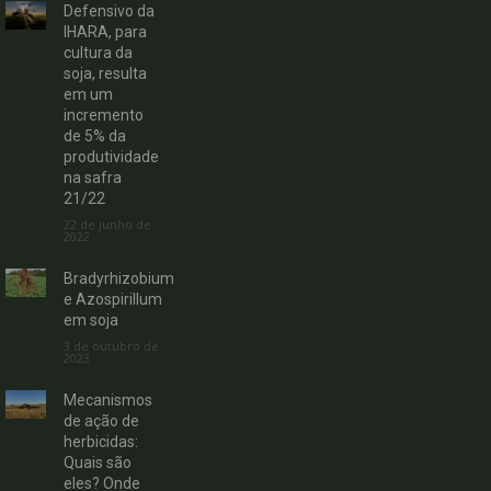
Defensivo da
IHARA, para
cultura da
soja, resulta
em um
incremento
de 5% da
produtividade
na safra
21/22
22 de junho de
2022
Bradyrhizobium
e Azospirillum
em soja
3 de outubro de
2023
Mecanismos
de ação de
herbicidas:
Quais são
eles? Onde