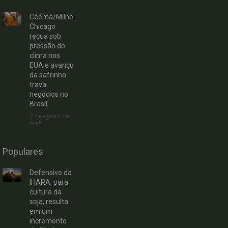
Ceema/Milho:
Chicago
recua sob
pressão do
clima nos
EUA e avanço
da safrinha
trava
negócios no
Brasil
7 de agosto de
2026
Populares
Defensivo da
IHARA, para
cultura da
soja, resulta
em um
incremento