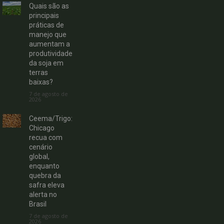
Quais são as
principais
práticas de
manejo que
aumentam a
produtividade
da soja em
terras
baixas?
7 de agosto de
2026
Ceema/Trigo:
Chicago
recua com
cenário
global,
enquanto
quebra da
safra eleva
alerta no
Brasil
7 de agosto de
2026