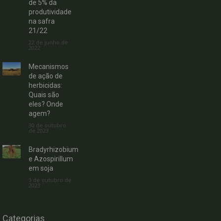
de 5% da
produtividade
na safra
21/22
22 de junho de
2022
Mecanismos
de ação de
herbicidas:
Quais são
eles? Onde
agem?
30 de outubro
de 2023
Bradyrhizobium
e Azospirillum
em soja
3 de outubro de
2023
Categorias