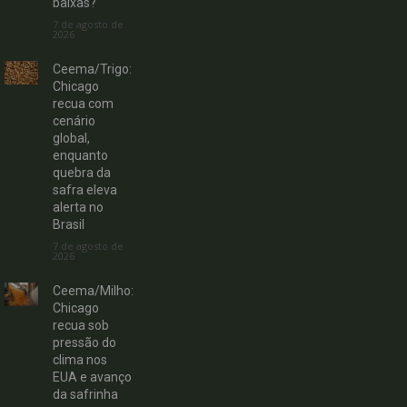
baixas?
7 de agosto de
2026
Ceema/Trigo:
Chicago
recua com
cenário
global,
enquanto
quebra da
safra eleva
alerta no
Brasil
7 de agosto de
2026
Ceema/Milho:
Chicago
recua sob
pressão do
clima nos
EUA e avanço
da safrinha