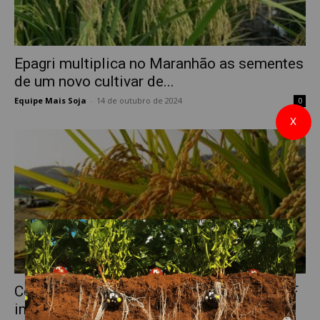
Epagri multiplica no Maranhão as sementes
de um novo cultivar de...
Equipe Mais Soja
-
14 de outubro de 2024
0
X
Confederação da Agricultura pede que STF
impeça importação de arroz