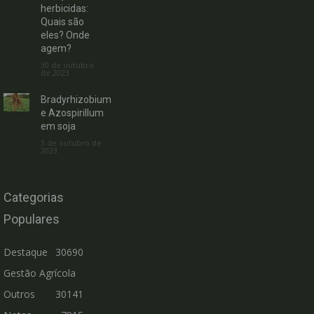
herbicidas:
Quais são
eles? Onde
agem?
30 de outubro
de 2023
Bradyrhizobium
e Azospirillum
em soja
3 de outubro de
2023
Categorias
Populares
Destaque
30690
Gestão Agrícola
Outros
30141