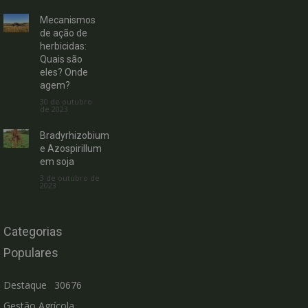
Mecanismos
de ação de
herbicidas:
Quais são
eles? Onde
agem?
30 de outubro
de 2023
Bradyrhizobium
e Azospirillum
em soja
3 de outubro de
2023
Categorias
Populares
Destaque
30676
Gestão Agrícola