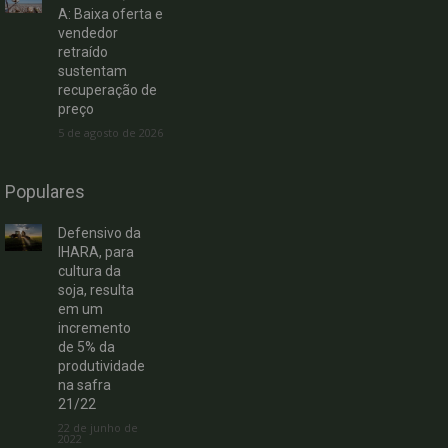
A: Baixa oferta e
vendedor
retraído
sustentam
recuperação de
preço
5 de agosto de 2026
Populares
Defensivo da
IHARA, para
cultura da
soja, resulta
em um
incremento
de 5% da
produtividade
na safra
21/22
22 de junho de
2022