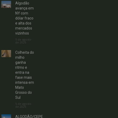
Algodão
avança em
NY com
dólar fraco
e alta dos
mercados
vizinhos
5 de agosto
de 2026
Colheita do
milho
ganha
ritmo e
entra na
fase mais
intensa em
Mato
Grosso do
Sul
5 de agosto
de 2026
ALGODÃO/CEPE