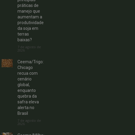
práticas de
manejo que
aumentam a
produtividade
da soja em
terras
baixas?
7 de agosto de
2026
Ceema/Trigo:
Chicago
recua com
cenário
global,
enquanto
quebra da
safra eleva
alerta no
Brasil
7 de agosto de
2026