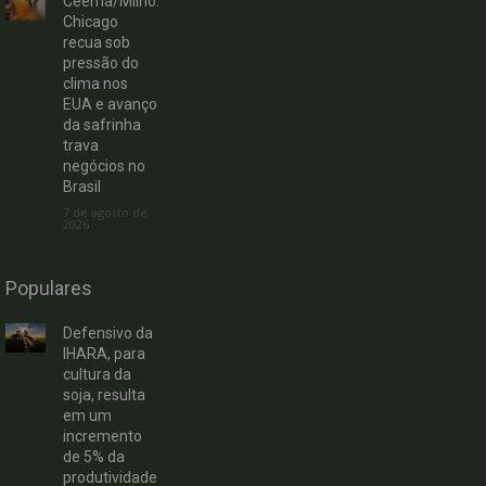
Ceema/Milho:
Chicago
recua sob
pressão do
clima nos
EUA e avanço
da safrinha
trava
negócios no
Brasil
7 de agosto de
2026
Populares
Defensivo da
IHARA, para
cultura da
soja, resulta
em um
incremento
de 5% da
produtividade