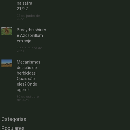
na safra
21/22
22 de junho de
2022
Bradyrhizobium
e Azospirillum
em soja
3 de outubro de
2023
Mecanismos
de ação de
herbicidas:
Quais são
eles? Onde
agem?
30 de outubro
de 2023
Categorias
Populares