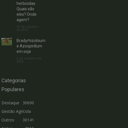
herbicidas:
Quais são
eles? Onde
agem?
30 de outubro
de 2023
Bradyrhizobium
e Azospirillum
em soja
3 de outubro de
2023
Categorias
Populares
Destaque
30690
Gestão Agrícola
Outros
30141