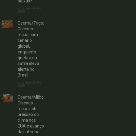
baixas?
7 de agosto de
2026
Ceema/Trigo:
Chicago
recua com
cenário
global,
enquanto
quebra da
safra eleva
alerta no
Brasil
7 de agosto de
2026
Ceema/Milho:
Chicago
recua sob
pressão do
clima nos
EUA e avanço
da safrinha