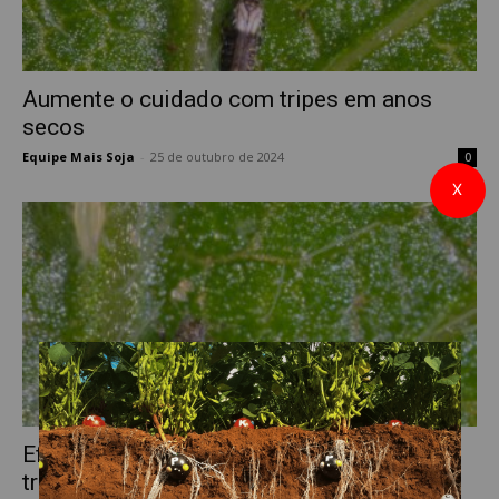
Aumente o cuidado com tripes em anos
secos
Equipe Mais Soja
-
25 de outubro de 2024
0
X
Eficiência de inseticidas no controle de
tripes em soja