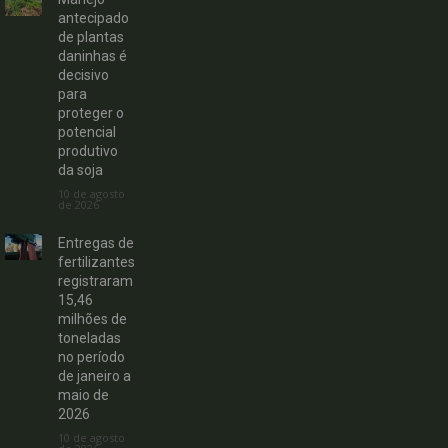
antecipado
de plantas
daninhas é
decisivo
para
proteger o
potencial
produtivo
da soja
10 de agosto
de 2026
Entregas de
fertilizantes
registraram
15,46
milhões de
toneladas
no período
de janeiro a
maio de
2026
10 de agosto