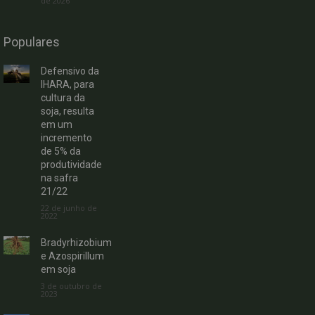
de 2026
Populares
Defensivo da
IHARA, para
cultura da
soja, resulta
em um
incremento
de 5% da
produtividade
na safra
21/22
22 de junho de
2022
Bradyrhizobium
e Azospirillum
em soja
3 de outubro de
2023