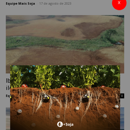
X
Equipe Mais Soja
-
17 de agosto de 2023
0
Ibama embarga 1.397 hectares utilizados
ilegalmente para atividade agrícola no RS
Equipe Mais Soja
-
6 de julho de 2023
0