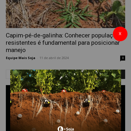
X
Capim-pé-de-galinha: Conhecer populações
resistentes é fundamental para posicionar
manejo
Equipe Mais Soja
-
11 de abril de 2024
0