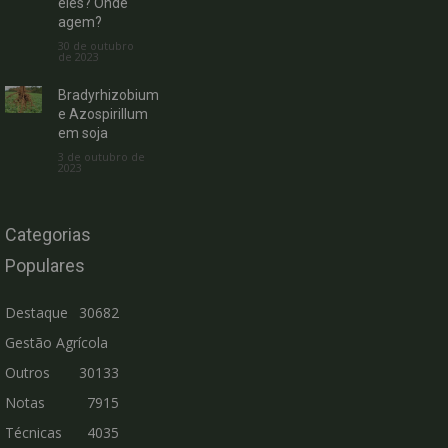
eles? Onde
agem?
30 de outubro
de 2023
Bradyrhizobium
e Azospirillum
em soja
3 de outubro de
2023
Categorias
Populares
Destaque
30682
Gestão Agrícola
Outros
30133
Notas
7915
Técnicas
4035