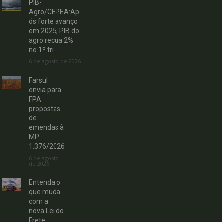
PIB-
Agro/CEPEA:Ap
ós forte avanço
em 2025, PIB do
agro recua 2%
no 1º tri
6 de agosto de 2026
Farsul
envia para
FPA
propostas
de
emendas à
MP
1.376/2026
6 de agosto
de 2026
Entenda o
que muda
com a
nova Lei do
Frete