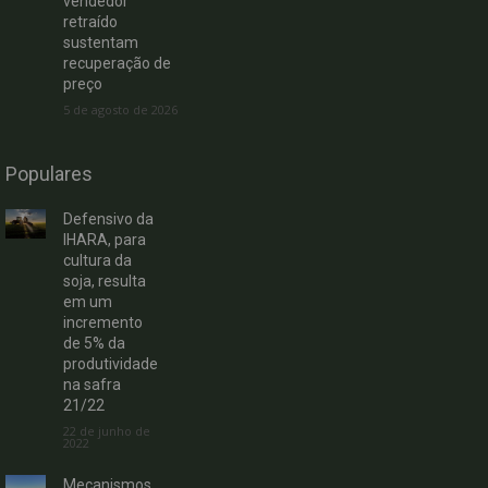
vendedor
retraído
sustentam
recuperação de
preço
5 de agosto de 2026
Populares
Defensivo da
IHARA, para
cultura da
soja, resulta
em um
incremento
de 5% da
produtividade
na safra
21/22
22 de junho de
2022
Mecanismos