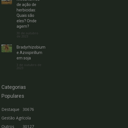
de ação de
herbicidas:
Quais são
eles? Onde
agem?
30 de outubro
de 2023
Bradyrhizobium
e Azospirillum
em soja
3 de outubro de
2023
Categorias
Populares
Destaque
30676
Gestão Agrícola
Outros
30127