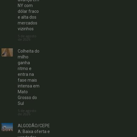
NY com
dólar fraco
e alta dos
mercados
vizinhos
5 de agosto
de 2026
Colheita do
milho
ganha
ritmo e
entra na
fase mais
intensa em
Mato
Grosso do
Sul
5 de agosto
de 2026
ALGODÃO/CEPE
A: Baixa oferta e