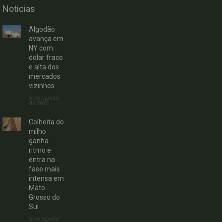
Noticias
Algodão
avança em
NY com
dólar fraco
e alta dos
mercados
vizinhos
5 de agosto
de 2026
Colheita do
milho
ganha
ritmo e
entra na
fase mais
intensa em
Mato
Grosso do
Sul
5 de agosto