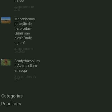
21/22
22 de junho de
2022
Mecanismos
de ação de
herbicidas:
Quais são
eles? Onde
agem?
30 de outubro
de 2023
Bradyrhizobium
e Azospirillum
em soja
3 de outubro de
2023
Categorias
Populares