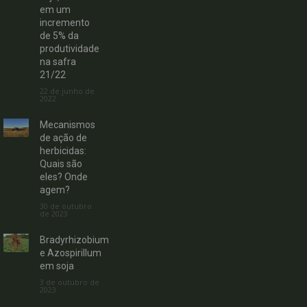
em um
incremento
de 5% da
produtividade
na safra
21/22
22 de junho de
2022
Mecanismos
de ação de
herbicidas:
Quais são
eles? Onde
agem?
30 de outubro
de 2023
Bradyrhizobium
e Azospirillum
em soja
3 de outubro de
2023