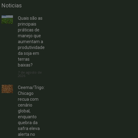
Noticias
Quais são as
principais
práticas de
manejo que
aumentam a
produtividade
da soja em
terras
baixas?
7 de agosto de
2026
Ceema/Trigo:
Chicago
recua com
cenário
global,
enquanto
quebra da
safra eleva
alerta no