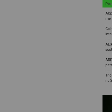
Pos
Alg
mer
Colh
int
ALG
sus
ARR
pat
Tri
no 