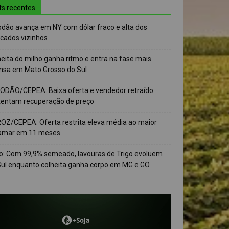
ts recentes
odão avança em NY com dólar fraco e alta dos
cados vizinhos
eita do milho ganha ritmo e entra na fase mais
ensa em Mato Grosso do Sul
ODÃO/CEPEA: Baixa oferta e vendedor retraído
tentam recuperação de preço
OZ/CEPEA: Oferta restrita eleva média ao maior
amar em 11 meses
go: Com 99,9% semeado, lavouras de Trigo evoluem
Sul enquanto colheita ganha corpo em MG e GO