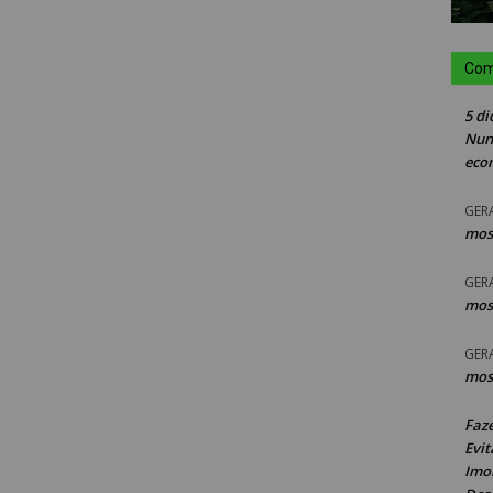
Com
5 di
Nun
eco
GER
mos
GER
mos
GER
mos
Faz
Evit
Imob