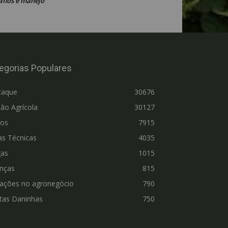
afios e manejo
egorias Populares
taque
30676
ão Agrícola
30127
ros
7915
as Técnicas
4035
gas
1015
nças
815
vações no agronegócio
790
tas Daninhas
750