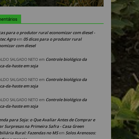
entários
cas para o produtor rural economizar com diesel -
tec Agro
05 dicas para o produtor rural
em
nomizar com diesel
Controle biológico da
ALDO SALGADO NETO
em
ca-da-haste em soja
Controle biológico da
ALDO SALGADO NETO
em
ca-da-haste em soja
Controle biológico da
ALDO SALGADO NETO
em
ca-da-haste em soja
enda para Soja: o Que Avaliar Antes de Comprar e
ar Surpresas na Primeira Safra - Casa Green
iliária Rural: Fazendas no MS
Solos Arenosos:
em