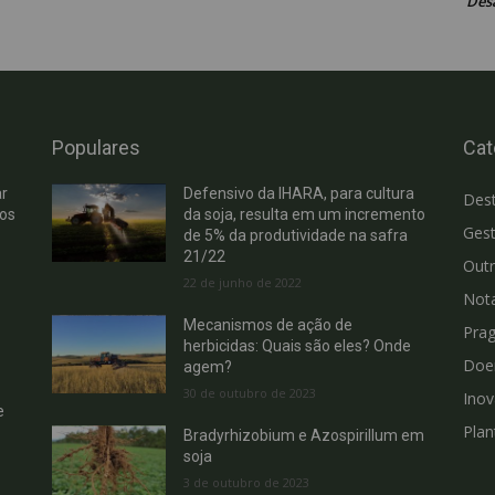
Des
Populares
Cat
r
Defensivo da IHARA, para cultura
Des
hos
da soja, resulta em um incremento
Gest
de 5% da produtividade na safra
21/22
Out
22 de junho de 2022
Not
Mecanismos de ação de
Pra
herbicidas: Quais são eles? Onde
Doe
agem?
30 de outubro de 2023
Ino
e
Plan
Bradyrhizobium e Azospirillum em
soja
3 de outubro de 2023