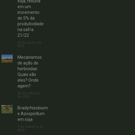
soja, resulta
em um
incremento
de 5% da
produtividade
na safra
21/22
22 de junho de
2022
Mecanismos
de ação de
herbicidas:
Quais são
eles? Onde
agem?
30 de outubro
de 2023
Bradyrhizobium
e Azospirillum
em soja
3 de outubro de
2023