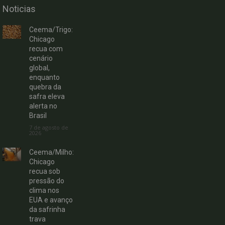
Noticias
Ceema/Trigo:
Chicago
recua com
cenário
global,
enquanto
quebra da
safra eleva
alerta no
Brasil
7 de agosto de
2026
Ceema/Milho:
Chicago
recua sob
pressão do
clima nos
EUA e avanço
da safrinha
trava