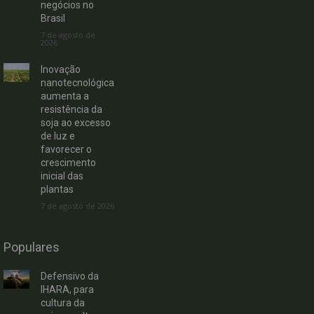
negócios no
Brasil
7 de agosto de
2026
Inovação
nanotecnológica
aumenta a
resistência da
soja ao excesso
de luz e
favorecer o
crescimento
inicial das
plantas
7 de agosto de 2026
Populares
Defensivo da
IHARA, para
cultura da