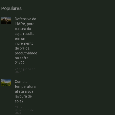
Populares
Defensivo da
IHARA, para
cultura da
soja, resulta
em um
incremento
de 5% da
produtividade
na safra
21/22
22 de junho de
2022
Como a
temperatura
afeta a sua
lavoura de
soja?
13 de
dezembro de
2024