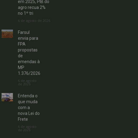
em 2025, PIB do
agro recua 2%
no 1º tri
6 de agosto de 2026
Farsul
envia para
FPA
propostas
de
emendas à
MP
1.376/2026
6 de agosto
de 2026
Entenda o
que muda
com a
nova Lei do
Frete
6 de agosto
de 2026