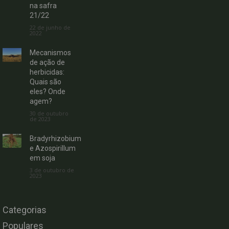
na safra
21/22
22 de junho de
2022
Mecanismos
de ação de
herbicidas:
Quais são
eles? Onde
agem?
30 de outubro
de 2023
Bradyrhizobium
e Azospirillum
em soja
3 de outubro de
2023
Categorias
Populares