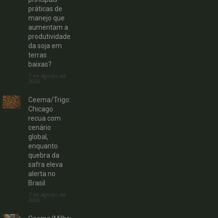
práticas de
manejo que
aumentam a
produtividade
da soja em
terras
baixas?
7 de agosto de
2026
Ceema/Trigo:
Chicago
recua com
cenário
global,
enquanto
quebra da
safra eleva
alerta no
Brasil
7 de agosto de
2026