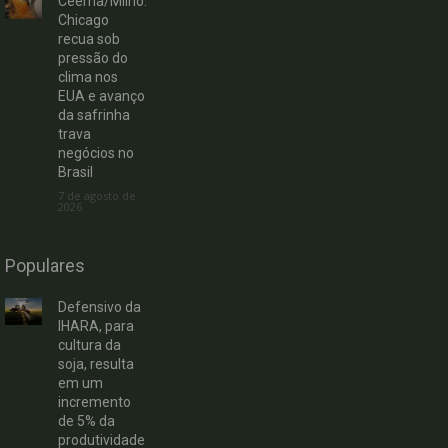
Ceema/Milho:
Chicago
recua sob
pressão do
clima nos
EUA e avanço
da safrinha
trava
negócios no
Brasil
7 de agosto de
2026
Populares
Defensivo da
IHARA, para
cultura da
soja, resulta
em um
incremento
de 5% da
produtividade