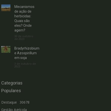
Mecanismos
de ação de
herbicidas:
Quais são
eles? Onde
agem?
30 de outubro
de 2023
Bradyrhizobium
e Azospirillum
em soja
3 de outubro de
2023
Categorias
Populares
Destaque
30678
Gestão Agrícola