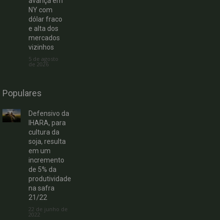
avança em
NY com
dólar fraco
e alta dos
mercados
vizinhos
5 de agosto
de 2026
Populares
Defensivo da
IHARA, para
cultura da
soja, resulta
em um
incremento
de 5% da
produtividade
na safra
21/22
22 de junho de
2022