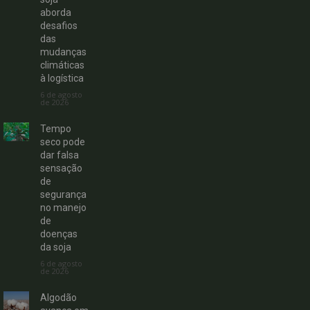
aborda
desafios
das
mudanças
climáticas
à logística
6 de agosto
de 2026
Tempo
seco pode
dar falsa
sensação
de
segurança
no manejo
de
doenças
da soja
6 de agosto
de 2026
Algodão