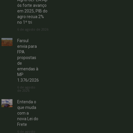
ós forte avanço
em 2025, PIB do
agro recua 2%
no 1º tri
6 de agosto de 2026
Farsul
envia para
FPA
propostas
de
emendas à
MP
1.376/2026
6 de agosto
de 2026
Entenda o
que muda
com a
nova Lei do
Frete
6 de agosto