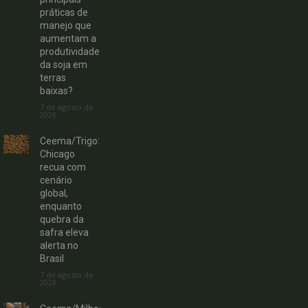
práticas de
manejo que
aumentam a
produtividade
da soja em
terras
baixas?
7 de agosto de
2026
Ceema/Trigo:
Chicago
recua com
cenário
global,
enquanto
quebra da
safra eleva
alerta no
Brasil
7 de agosto de
2026