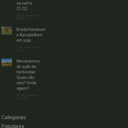
na safra
21/22
22 de junho de
2022
Bradyrhizobium
e Azospirillum
em soja
3 de outubro de
2023
Mecanismos
de ação de
herbicidas:
Quais são
eles? Onde
agem?
30 de outubro
de 2023
Categorias
Populares