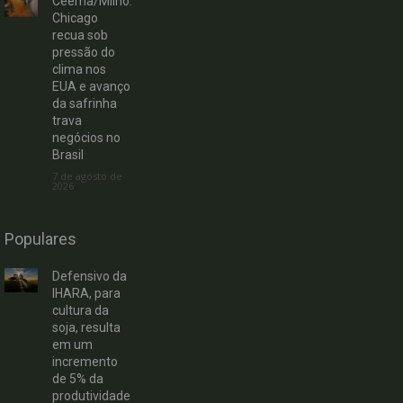
Ceema/Milho:
Chicago
recua sob
pressão do
clima nos
EUA e avanço
da safrinha
trava
negócios no
Brasil
7 de agosto de
2026
Populares
Defensivo da
IHARA, para
cultura da
soja, resulta
em um
incremento
de 5% da
produtividade