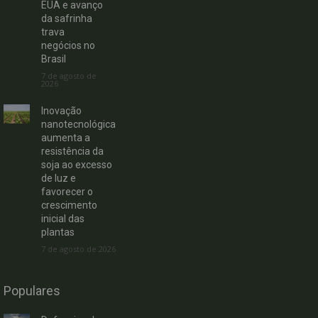
EUA e avanço
da safrinha
trava
negócios no
Brasil
7 de agosto de
2026
Inovação
nanotecnológica
aumenta a
resistência da
soja ao excesso
de luz e
favorecer o
crescimento
inicial das
plantas
7 de agosto de 2026
Populares