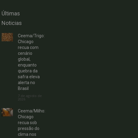
Últimas
Noticias
Ceema/Trigo:
Chicago
recua com
cenário
global,
enquanto
quebra da
safra eleva
alerta no
Brasil
7 de agosto de
2026
Ceema/Milho:
Chicago
recua sob
pressão do
clima nos