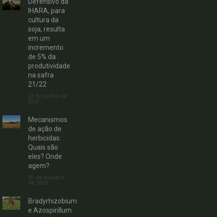
Defensivo da
IHARA, para
cultura da
soja, resulta
em um
incremento
de 5% da
produtividade
na safra
21/22
22 de junho de
2022
Mecanismos
de ação de
herbicidas:
Quais são
eles? Onde
agem?
30 de outubro
de 2023
Bradyrhizobium
e Azospirillum