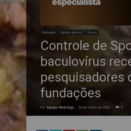
Destaque
Gestão Agrícola
Outros
Controle de Spo
baculovírus rec
pesquisadores 
fundações
Por
Equipe Mais Soja
-
24 de março de 2020
0