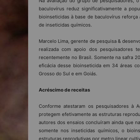
Na avaliação do grupo de pesquisadores, o
baculovírus reduz significativamente a popu
bioinseticidas à base de baculovírus reforça
de inseticidas químicos.
Marcelo Lima, gerente de pesquisa & desenvo
realizada com apoio dos pesquisadores te
recentemente no Brasil. Somente na safra 20
eficácia desse bioinseticida em 34 áreas c
Grosso do Sul e em Goiás.
Acréscimo de receitas
Conforme atestaram os pesquisadores à A
protegem efetivamente as estruturas reprodu
autores dos ensaios concluíram ainda que n
somente nos inseticidas químicos, o bioin
estruturas reprodutivas por metro linear cult