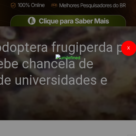
doptera frugiperda por
X
ebe chancela de
de universidades e