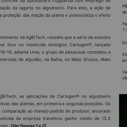
 controle da
Spodoptera frugiperda
com emprego de
PI
lação da lagarta no algodoeiro. Para eles, a ação de
do
 a proteção das maçãs da planta e potencializa o efeito
Fa
1.
lvimento da AgBiTech, ressalta que a série de estudos
En
ve foco no inseticida biológico Cartugen®, lançado
18-19, adianta Lima, o grupo de pesquisas constatou a
Es
omerciais de algodão, na Bahia, no Mato Grosso, Mato
pr
Ca
cl
gBiTech, as aplicações de Cartugen® no algodoeiro
tivas das plantas, em primeira e segunda posições. Os
a comparação ao manejo padrão do produtor, ancorado
seticida da empresa transferiu ganho médio de 13,3
ivado.
(Ver figuras 1 e 2)