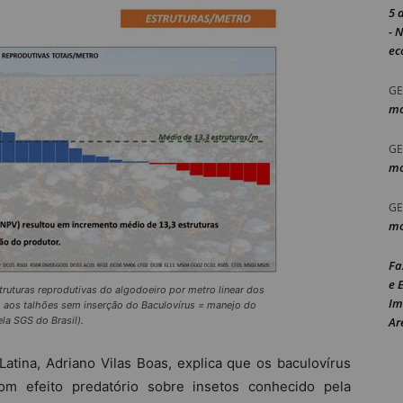
5 
- 
ec
GE
mo
GE
mo
GE
mo
Fa
e 
uturas reprodutivas do algodoeiro por metro linear dos
Im
o aos talhões sem inserção do Baculovírus = manejo do
a SGS do Brasil).
Ar
atina, Adriano Vilas Boas, explica que os baculovírus
 efeito predatório sobre insetos conhecido pela