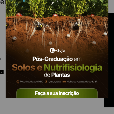
eira de Trigo
m
0