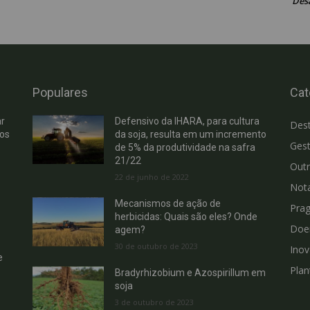
Des
Populares
Cat
r
Defensivo da IHARA, para cultura
Des
hos
da soja, resulta em um incremento
Gest
de 5% da produtividade na safra
21/22
Out
22 de junho de 2022
Not
Mecanismos de ação de
Pra
herbicidas: Quais são eles? Onde
Doe
agem?
30 de outubro de 2023
Ino
e
Plan
Bradyrhizobium e Azospirillum em
soja
3 de outubro de 2023