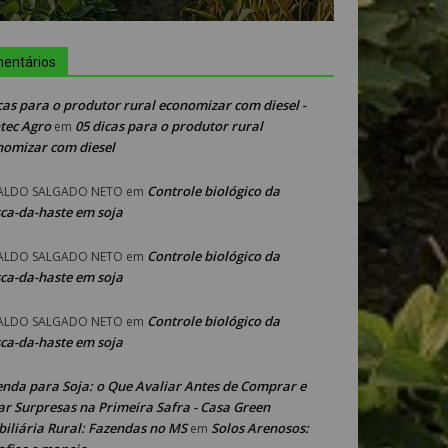
entários
cas para o produtor rural economizar com diesel -
tec Agro
05 dicas para o produtor rural
em
nomizar com diesel
Controle biológico da
ALDO SALGADO NETO
em
ca-da-haste em soja
Controle biológico da
ALDO SALGADO NETO
em
ca-da-haste em soja
Controle biológico da
ALDO SALGADO NETO
em
ca-da-haste em soja
enda para Soja: o Que Avaliar Antes de Comprar e
ar Surpresas na Primeira Safra - Casa Green
iliária Rural: Fazendas no MS
Solos Arenosos:
em