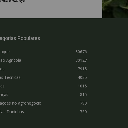
afios e manejo
egorias Populares
taque
30676
ão Agrícola
30127
ros
7915
as Técnicas
4035
gas
1015
nças
815
vações no agronegócio
790
tas Daninhas
750