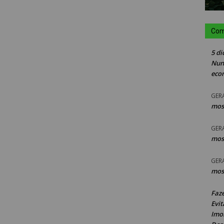
Com
5 di
Nun
eco
GER
mos
GER
mos
GER
mos
Faz
Evit
Imob