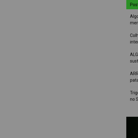
Pos
Alg
mer
Colh
int
ALG
sus
ARR
pat
Tri
no 