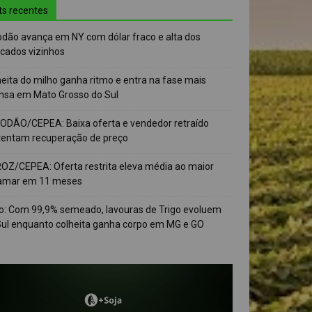
ts recentes
odão avança em NY com dólar fraco e alta dos
cados vizinhos
eita do milho ganha ritmo e entra na fase mais
ensa em Mato Grosso do Sul
ODÃO/CEPEA: Baixa oferta e vendedor retraído
tentam recuperação de preço
OZ/CEPEA: Oferta restrita eleva média ao maior
amar em 11 meses
go: Com 99,9% semeado, lavouras de Trigo evoluem
Sul enquanto colheita ganha corpo em MG e GO