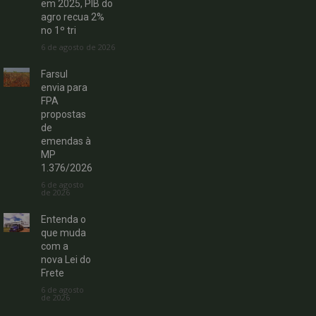
em 2025, PIB do
agro recua 2%
no 1º tri
6 de agosto de 2026
Farsul
envia para
FPA
propostas
de
emendas à
MP
1.376/2026
6 de agosto
de 2026
Entenda o
que muda
com a
nova Lei do
Frete
6 de agosto
de 2026