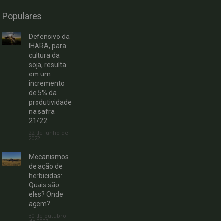
Populares
Defensivo da
IHARA, para
cultura da
soja, resulta
em um
incremento
de 5% da
produtividade
na safra
21/22
22 de junho de
2022
Mecanismos
de ação de
herbicidas:
Quais são
eles? Onde
agem?
30 de outubro
de 2023