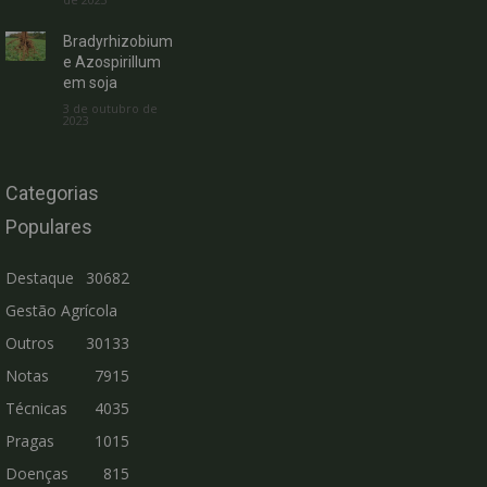
Bradyrhizobium
e Azospirillum
em soja
3 de outubro de
2023
Categorias
Populares
Destaque
30682
Gestão Agrícola
Outros
30133
Notas
7915
Técnicas
4035
Pragas
1015
Doenças
815