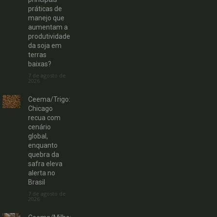
práticas de
manejo que
aumentam a
produtividade
da soja em
terras
baixas?
7 de agosto de
2026
Ceema/Trigo:
Chicago
recua com
cenário
global,
enquanto
quebra da
safra eleva
alerta no
Brasil
7 de agosto de
2026