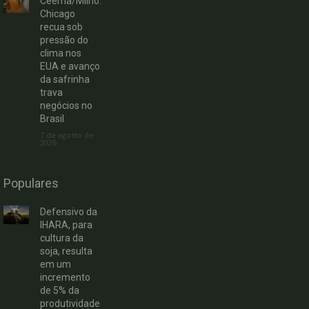
Ceema/Milho:
Chicago
recua sob
pressão do
clima nos
EUA e avanço
da safrinha
trava
negócios no
Brasil
7 de agosto de
2026
Populares
Defensivo da
IHARA, para
cultura da
soja, resulta
em um
incremento
de 5% da
produtividade