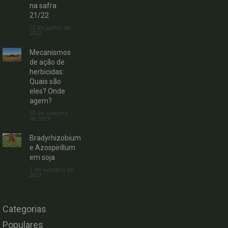
na safra
21/22
22 de junho de
2022
Mecanismos
de ação de
herbicidas:
Quais são
eles? Onde
agem?
30 de outubro
de 2023
Bradyrhizobium
e Azospirillum
em soja
3 de outubro de
2023
Categorias
Populares