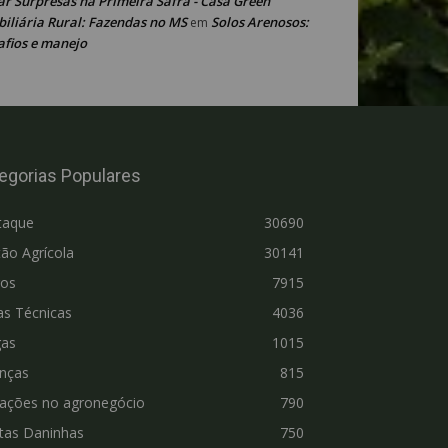
ar Surpresas na Primeira Safra - Casa Green
iliária Rural: Fazendas no MS
Solos Arenosos:
em
afios e manejo
egorias Populares
taque
30690
ão Agrícola
30141
ros
7915
as Técnicas
4036
gas
1015
nças
815
vações no agronegócio
790
tas Daninhas
750