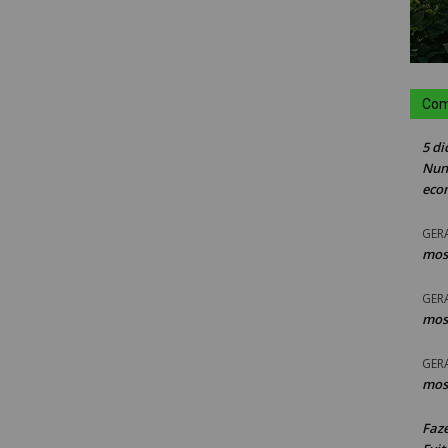
Com
5 di
Nun
eco
GER
mos
GER
mos
GER
mos
Faz