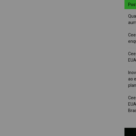
Pos
Quai
aum
Cee
enqu
Cee
EUA 
Ino
ao e
pla
Cee
EUA
Bras