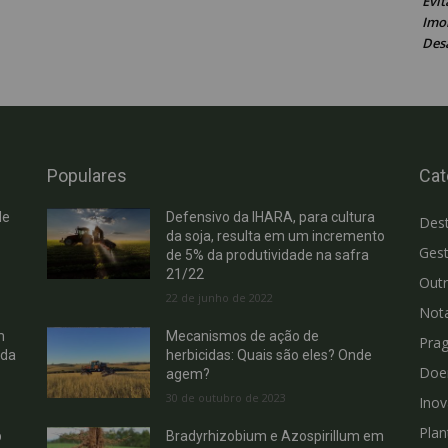
Evit
Imob
Des
Populares
Cat
de
Defensivo da IHARA, para cultura
Des
da soja, resulta em um incremento
Gest
de 5% da produtividade na safra
21/22
Out
22 de junho de 2022
Not
m
Mecanismos de ação de
Pra
 da
herbicidas: Quais são eles? Onde
Doe
agem?
30 de outubro de 2023
Ino
Plan
b
Bradyrhizobium e Azospirillum em