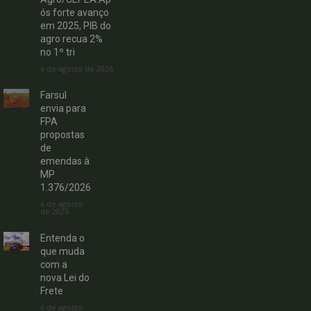
ós forte avanço
em 2025, PIB do
agro recua 2%
no 1º tri
6 de agosto de 2026
Farsul
envia para
FPA
propostas
de
emendas à
MP
1.376/2026
6 de agosto
de 2026
Entenda o
que muda
com a
nova Lei do
Frete
6 de agosto