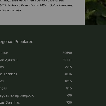
ar Surpresas na Primeira Safra - Casa Green
iliária Rural: Fazendas no MS
Solos Arenosos:
em
afios e manejo
egorias Populares
taque
30690
ão Agrícola
30141
ros
7915
as Técnicas
4036
gas
1015
nças
815
vações no agronegócio
790
tas Daninhas
750