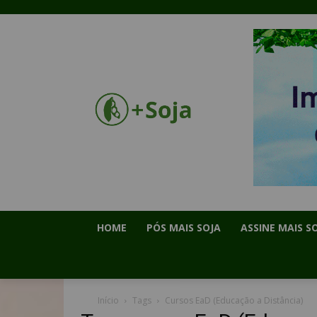
HOME
PÓS MAIS SOJA
ASSINE MAIS S
Início
Tags
Cursos EaD (Educação a Distância)