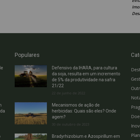
Evit
Imob
Des
Populares
Cat
de
Defensivo da IHARA, para cultura
Des
da soja, resulta em um incremento
Gest
de 5% da produtividade na safra
21/22
Out
22 de junho de 2022
Not
m
Mecanismos de ação de
Pra
 da
herbicidas: Quais são eles? Onde
Doe
agem?
30 de outubro de 2023
Ino
Plan
b
Bradyrhizobium e Azospirillum em