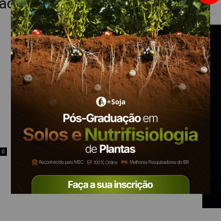
ão a Distância)
0