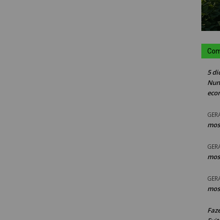
Com
5 di
Nun
eco
GER
mos
GER
mos
GER
mos
Faz