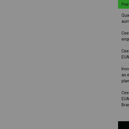
Pos
Quai
aum
Cee
enqu
Cee
EUA 
Ino
ao e
pla
Cee
EUA
Bras