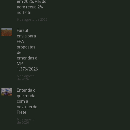
em 2025, PIB do
agro recua 2%
no 1º tri
6 de agosto de 2026
Farsul
envia para
FPA
propostas
de
emendas à
MP
1.376/2026
6 de agosto
de 2026
Entenda o
que muda
com a
nova Lei do
Frete
6 de agosto
de 2026