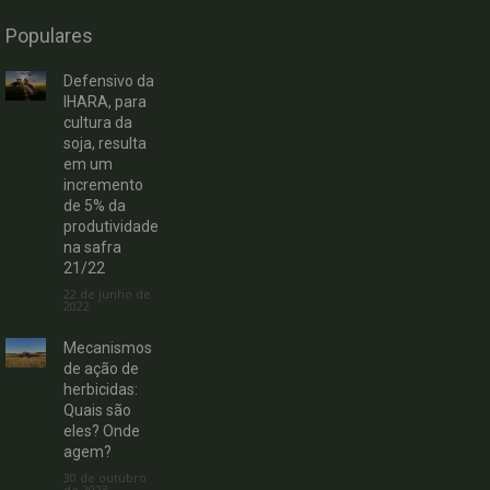
Populares
Defensivo da
IHARA, para
cultura da
soja, resulta
em um
incremento
de 5% da
produtividade
na safra
21/22
22 de junho de
2022
Mecanismos
de ação de
herbicidas:
Quais são
eles? Onde
agem?
30 de outubro
de 2023