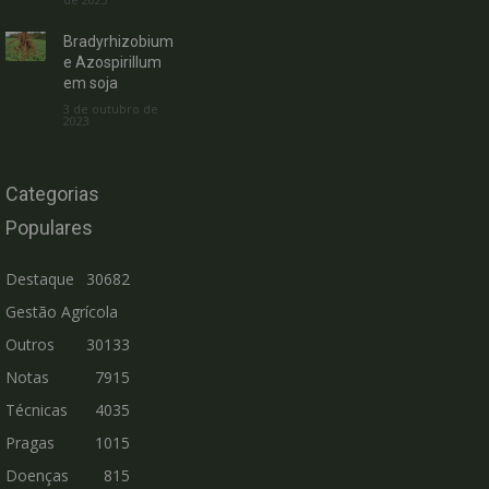
Bradyrhizobium
e Azospirillum
em soja
3 de outubro de
2023
Categorias
Populares
Destaque
30682
Gestão Agrícola
Outros
30133
Notas
7915
Técnicas
4035
Pragas
1015
Doenças
815