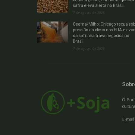
safra eleva alerta no Brasil
7 de agosto de 2026
Ceema/Milho: Chicago recua so
pressão do clima nos EUA e ava
da safrinha trava negócios no
Brasil
7 de agosto de 2026
Sobr
O Port
cultur
E-mail