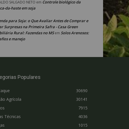
Controle biológico da
ALDO SALGADO NETO
em
ca-da-haste em soja
enda para Soja: o Que Avaliar Antes de Comprar e
ar Surpresas na Primeira Safra - Casa Green
iliária Rural: Fazendas no MS
Solos Arenosos:
em
afios e manejo
egorias Populares
taque
30690
ão Agrícola
30141
ros
7915
as Técnicas
4036
gas
1015