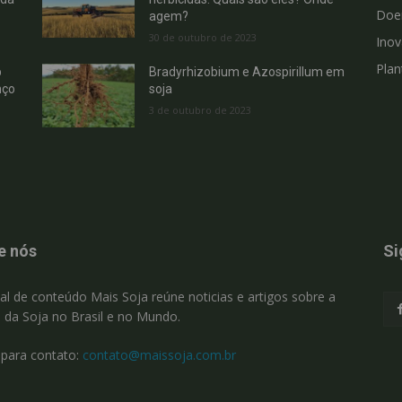
Doe
agem?
30 de outubro de 2023
Ino
Plan
b
Bradyrhizobium e Azospirillum em
nço
soja
3 de outubro de 2023
e nós
Si
al de conteúdo Mais Soja reúne noticias e artigos sobre a
a da Soja no Brasil e no Mundo.
 para contato:
contato@maissoja.com.br