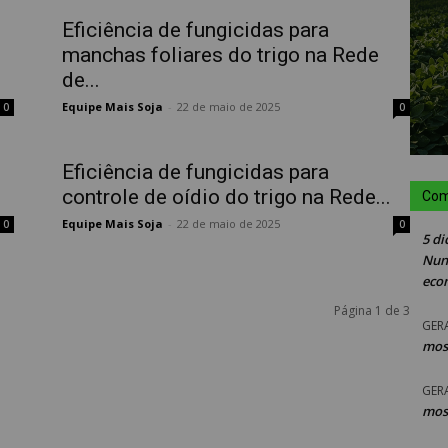
Eficiência de fungicidas para
manchas foliares do trigo na Rede
de...
Equipe Mais Soja
-
22 de maio de 2025
0
0
Eficiência de fungicidas para
controle de oídio do trigo na Rede...
Com
Equipe Mais Soja
-
22 de maio de 2025
0
0
5 di
Nun
eco
Página 1 de 3
GER
mos
GER
mos