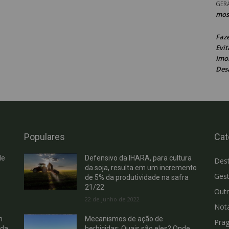
GER
mos
Faz
Evit
Imob
Des
Populares
Cat
de
Defensivo da IHARA, para cultura
Des
da soja, resulta em um incremento
Gest
de 5% da produtividade na safra
21/22
Out
22 de junho de 2022
Not
m
Mecanismos de ação de
Pra
 da
herbicidas: Quais são eles? Onde