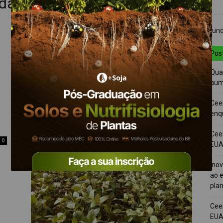
idas
Pos
Quai
aum
Cee
Destaques da semana Mais Soja
enqu
Equipe Mais Soja
-
19 de outubro de 2025
0
Cee
0
EUA 
Ino
ao e
pla
Cee
EUA