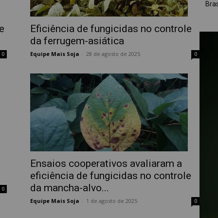
Bras
e
Eficiência de fungicidas no controle
da ferrugem-asiática
Equipe Mais Soja
-
28 de agosto de 2025
0
0
Ensaios cooperativos avaliaram a
eficiência de fungicidas no controle
da mancha-alvo...
0
Equipe Mais Soja
-
1 de agosto de 2025
0