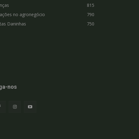
nças
815
vações no agronegócio
790
tas Daninhas
750
ga-nos