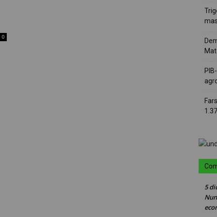
Trig
mas
0
Dem
Mat
PIB
agro
Far
1.3
Com
5 di
Nun
eco