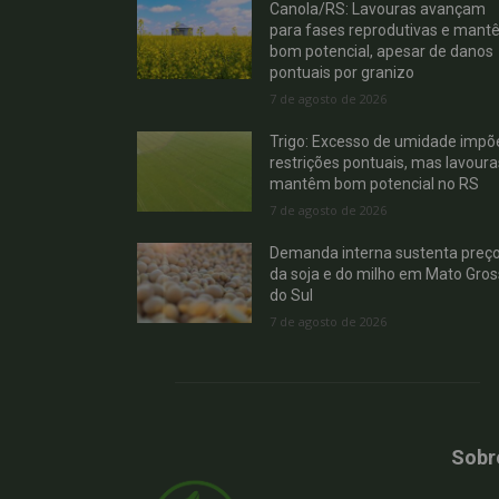
Canola/RS: Lavouras avançam
para fases reprodutivas e mant
bom potencial, apesar de danos
pontuais por granizo
7 de agosto de 2026
Trigo: Excesso de umidade impõ
restrições pontuais, mas lavoura
mantêm bom potencial no RS
7 de agosto de 2026
Demanda interna sustenta preç
da soja e do milho em Mato Gro
do Sul
7 de agosto de 2026
Sobr