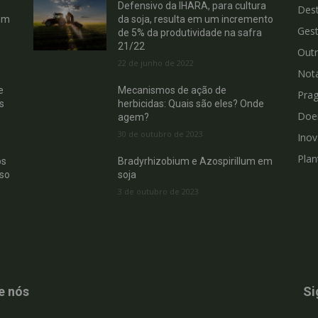
Defensivo da IHARA, para cultura
Des
êm
da soja, resulta em um incremento
Gest
de 5% da produtividade na safra
21/22
Out
22 de junho de 2022
Not
e
Mecanismos de ação de
Pra
s
herbicidas: Quais são eles? Onde
Doe
agem?
30 de outubro de 2023
Ino
Plan
os
Bradyrhizobium e Azospirillum em
sso
soja
3 de outubro de 2023
e nós
Si