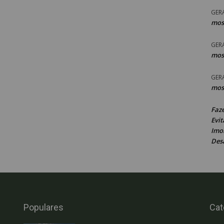
GER
mos
GER
mos
GER
mos
Faz
Evit
Imob
Des
Populares
Cat