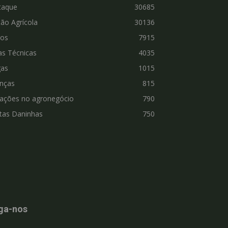
taque
30685
ão Agrícola
30136
ros
7915
as Técnicas
4035
gas
1015
nças
815
vações no agronegócio
790
tas Daninhas
750
ga-nos