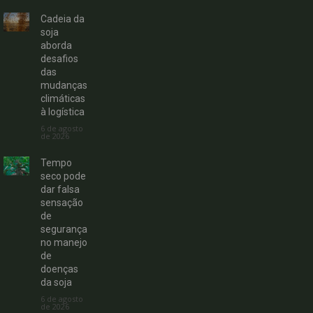
Cadeia da
soja
aborda
desafios
das
mudanças
climáticas
à logística
6 de agosto
de 2026
Tempo
seco pode
dar falsa
sensação
de
segurança
no manejo
de
doenças
da soja
6 de agosto
de 2026