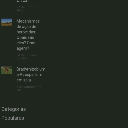
21/22
22 de junho de
2022
Mecanismos
de ação de
herbicidas:
Quais são
eles? Onde
agem?
30 de outubro
de 2023
Bradyrhizobium
e Azospirillum
em soja
3 de outubro de
2023
Categorias
Populares