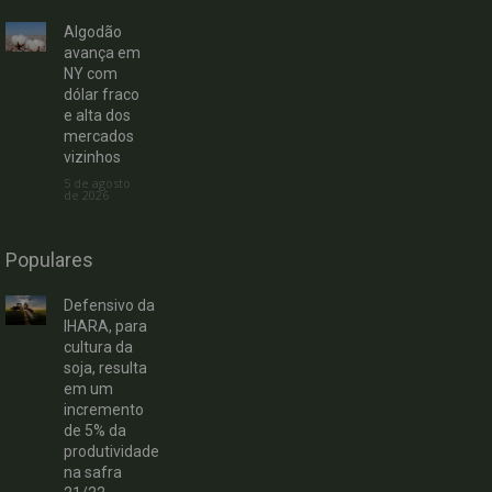
Algodão
avança em
NY com
dólar fraco
e alta dos
mercados
vizinhos
5 de agosto
de 2026
Populares
Defensivo da
IHARA, para
cultura da
soja, resulta
em um
incremento
de 5% da
produtividade
na safra