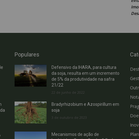
Evit
Imob
Des
Populares
Cat
de
Defensivo da IHARA, para cultura
Des
da soja, resulta em um incremento
Gest
de 5% da produtividade na safra
21/22
Out
22 de junho de 2022
Not
m
Bradyrhizobium e Azospirillum em
Pra
 da
soja
Doe
3 de outubro de 2023
Ino
Plan
Mecanismos de ação de
b