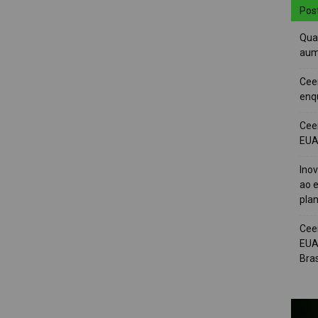
Pos
Quai
aum
Cee
enqu
Cee
EUA 
Ino
ao e
pla
Cee
EUA
Bras