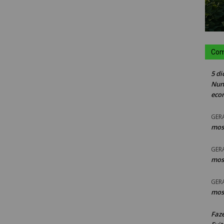
Com
5 di
Nun
eco
GER
mos
GER
mos
GER
mos
Faz