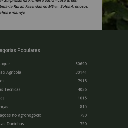
ar Surpresas na Primeira Safra - Casa Green
iliária Rural: Fazendas no MS
Solos Arenosos:
em
afios e manejo
egorias Populares
taque
30690
ão Agrícola
30141
ros
7915
as Técnicas
4036
gas
1015
nças
815
vações no agronegócio
790
tas Daninhas
750