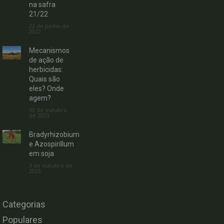
na safra
21/22
22 de junho de
2022
Mecanismos
de ação de
herbicidas:
Quais são
eles? Onde
agem?
30 de outubro
de 2023
Bradyrhizobium
e Azospirillum
em soja
3 de outubro de
2023
Categorias
Populares