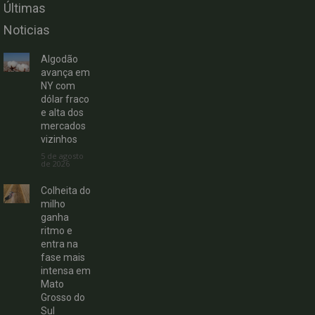
Últimas
Noticias
Algodão
avança em
NY com
dólar fraco
e alta dos
mercados
vizinhos
5 de agosto
de 2026
Colheita do
milho
ganha
ritmo e
entra na
fase mais
intensa em
Mato
Grosso do
Sul