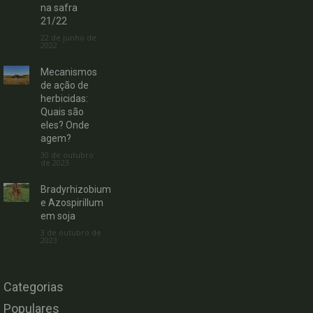
na safra
21/22
22 de junho de
2022
Mecanismos
de ação de
herbicidas:
Quais são
eles? Onde
agem?
30 de outubro
de 2023
Bradyrhizobium
e Azospirillum
em soja
3 de outubro de
2023
Categorias
Populares