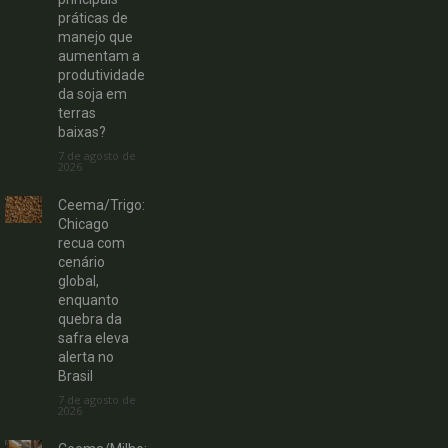
práticas de
manejo que
aumentam a
produtividade
da soja em
terras
baixas?
7 de agosto de
2026
Ceema/Trigo:
Chicago
recua com
cenário
global,
enquanto
quebra da
safra eleva
alerta no
Brasil
7 de agosto de
2026