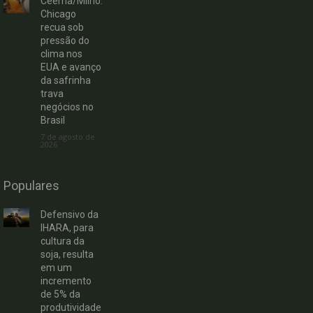
Ceema/Milho:
Chicago
recua sob
pressão do
clima nos
EUA e avanço
da safrinha
trava
negócios no
Brasil
7 de agosto de
2026
Populares
Defensivo da
IHARA, para
cultura da
soja, resulta
em um
incremento
de 5% da
produtividade