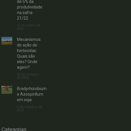
de 5% da
produtividade
na safra
21/22
22 de junho de
2022
Mecanismos
de ação de
herbicidas:
Quais são
eles? Onde
agem?
30 de outubro
de 2023
Bradyrhizobium
e Azospirillum
em soja
3 de outubro de
2023
Categorias