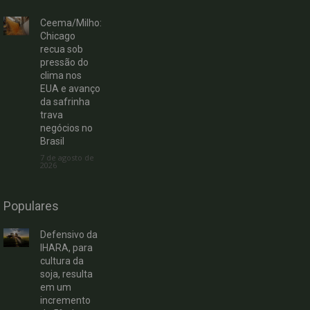
Ceema/Milho:
Chicago
recua sob
pressão do
clima nos
EUA e avanço
da safrinha
trava
negócios no
Brasil
7 de agosto de
2026
Populares
Defensivo da
IHARA, para
cultura da
soja, resulta
em um
incremento