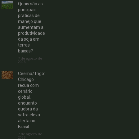
Quais são as
principais
práticas de
manejo que
aumentam a
produtividade
da soja em
terras
baixas?
7 de agosto de
2026
Ceema/Trigo:
Chicago
recua com
cenário
global,
enquanto
quebra da
safra eleva
alerta no
Brasil
7 de agosto de
2026