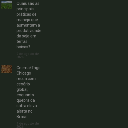
Quais são as
principais
práticas de
manejo que
aumentam a
produtividade
da soja em
terras
baixas?
7 de agosto de
2026
Ceema/Trigo:
Chicago
recua com
cenário
global,
enquanto
quebra da
safra eleva
alerta no
Brasil
7 de agosto de
2026