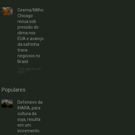
Ceema/Milho:
Chicago
recua sob
pressão do
clima nos
EUA e avanço
da safrinha
trava
negócios no
Brasil
7 de agosto de
2026
Populares
Defensivo da
IHARA, para
cultura da
soja, resulta
em um
incremento