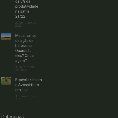
de 5% da
produtividade
na safra
21/22
22 de junho de
2022
Mecanismos
de ação de
herbicidas:
Quais são
eles? Onde
agem?
30 de outubro
de 2023
Bradyrhizobium
e Azospirillum
em soja
3 de outubro de
2023
Categorias