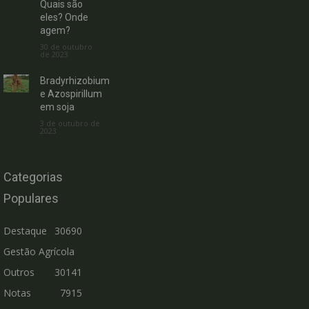
Quais são
eles? Onde
agem?
30 de outubro
de 2023
Bradyrhizobium
e Azospirillum
em soja
3 de outubro de
2023
Categorias
Populares
Destaque
30690
Gestão Agrícola
Outros
30141
Notas
7915