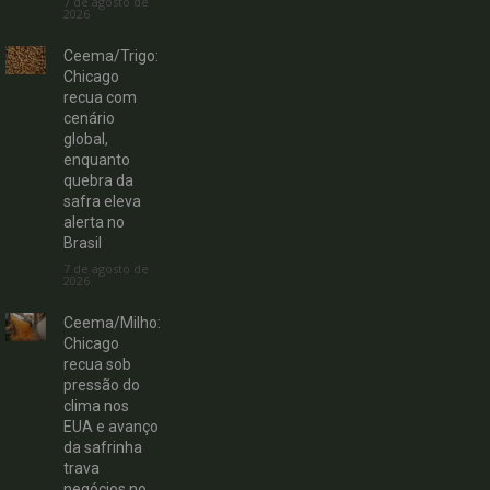
7 de agosto de
2026
Ceema/Trigo:
Chicago
recua com
cenário
global,
enquanto
quebra da
safra eleva
alerta no
Brasil
7 de agosto de
2026
Ceema/Milho:
Chicago
recua sob
pressão do
clima nos
EUA e avanço
da safrinha
trava
negócios no