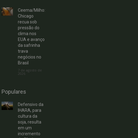
Ceema/Milho:
Chicago
recua sob
pressão do
clima nos
EUA e avanço
da safrinha
trava
negócios no
Brasil
7 de agosto de
2026
Populares
Defensivo da
IHARA, para
cultura da
soja, resulta
em um
incremento