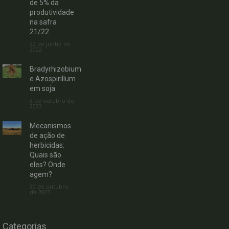
de 5% da
produtividade
na safra
21/22
22 de junho de
2022
Bradyrhizobium
e Azospirillum
em soja
3 de outubro de
2023
Mecanismos
de ação de
herbicidas:
Quais são
eles? Onde
agem?
30 de outubro
de 2023
Categorias