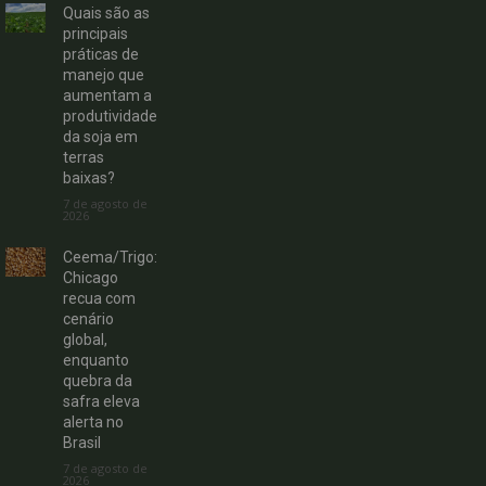
Quais são as
principais
práticas de
manejo que
aumentam a
produtividade
da soja em
terras
baixas?
7 de agosto de
2026
Ceema/Trigo:
Chicago
recua com
cenário
global,
enquanto
quebra da
safra eleva
alerta no
Brasil
7 de agosto de
2026