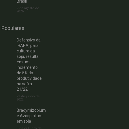
Brasil
7 de agosto de
2026
Populares
Defensivo da
IHARA, para
cultura da
soja, resulta
em um
incremento
de 5% da
produtividade
na safra
21/22
22 de junho de
2022
Bradyrhizobium
e Azospirillum
em soja
3 de outubro de