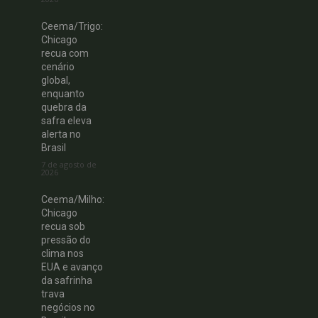
Ceema/Trigo:
Chicago
recua com
cenário
global,
enquanto
quebra da
safra eleva
alerta no
Brasil
7 de agosto de
2026
Ceema/Milho:
Chicago
recua sob
pressão do
clima nos
EUA e avanço
da safrinha
trava
negócios no