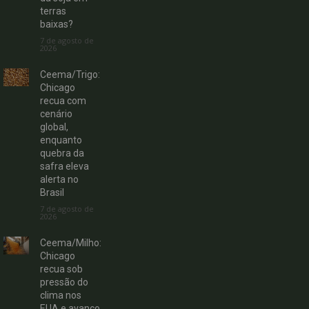
terras
baixas?
7 de agosto de
2026
Ceema/Trigo:
Chicago
recua com
cenário
global,
enquanto
quebra da
safra eleva
alerta no
Brasil
7 de agosto de
2026
Ceema/Milho:
Chicago
recua sob
pressão do
clima nos
EUA e avanço