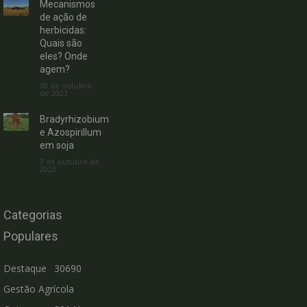
Mecanismos
de ação de
herbicidas:
Quais são
eles? Onde
agem?
30 de outubro
de 2023
Bradyrhizobium
e Azospirillum
em soja
3 de outubro de
2023
Categorias
Populares
Destaque
30690
Gestão Agrícola