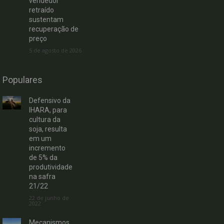
vendedor
retraído
sustentam
recuperação de
preço
5 de agosto de 2026
Populares
Defensivo da
IHARA, para
cultura da
soja, resulta
em um
incremento
de 5% da
produtividade
na safra
21/22
22 de junho de
2022
Mecanismos