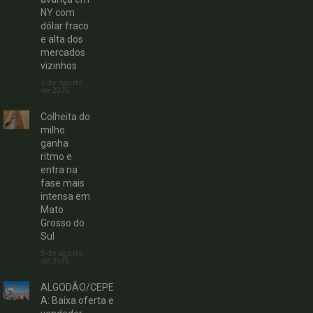
NY com
dólar fraco
e alta dos
mercados
vizinhos
5 de agosto
de 2026
Colheita do
milho
ganha
ritmo e
entra na
fase mais
intensa em
Mato
Grosso do
Sul
5 de agosto
de 2026
ALGODÃO/CEPE
A: Baixa oferta e