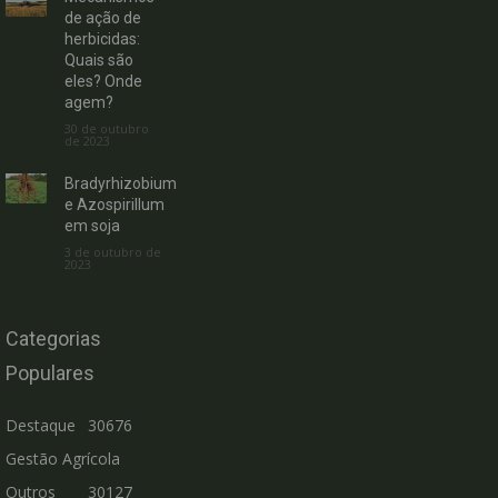
de ação de
herbicidas:
Quais são
eles? Onde
agem?
30 de outubro
de 2023
Bradyrhizobium
e Azospirillum
em soja
3 de outubro de
2023
Categorias
Populares
Destaque
30676
Gestão Agrícola
Outros
30127