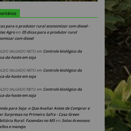
entários
cas para o produtor rural economizar com diesel -
tec Agro
05 dicas para o produtor rural
em
nomizar com diesel
Controle biológico da
ALDO SALGADO NETO
em
ca-da-haste em soja
Controle biológico da
ALDO SALGADO NETO
em
ca-da-haste em soja
Controle biológico da
ALDO SALGADO NETO
em
ca-da-haste em soja
enda para Soja: o Que Avaliar Antes de Comprar e
ar Surpresas na Primeira Safra - Casa Green
iliária Rural: Fazendas no MS
Solos Arenosos:
em
afios e manejo