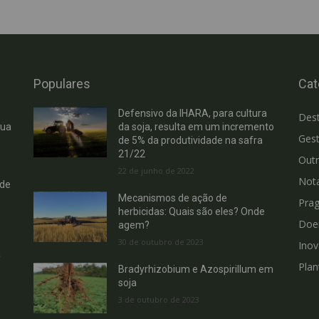
Populares
Cat
Defensivo da IHARA, para cultura
Des
cua
da soja, resulta em um incremento
Gest
de 5% da produtividade na safra
21/22
Out
22 de junho de 2022
Not
 de
Mecanismos de ação de
Pra
herbicidas: Quais são eles? Onde
Doe
agem?
30 de outubro de 2023
Ino
a
Plan
Bradyrhizobium e Azospirillum em
soja
3 de outubro de 2023