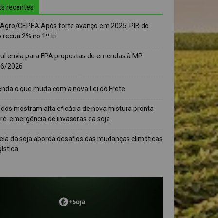
ts recentes
-Agro/CEPEA:Após forte avanço em 2025, PIB do
 recua 2% no 1º tri
sul envia para FPA propostas de emendas à MP
76/2026
enda o que muda com a nova Lei do Frete
udos mostram alta eficácia de nova mistura pronta
pré-emergência de invasoras da soja
eia da soja aborda desafios das mudanças climáticas
gística