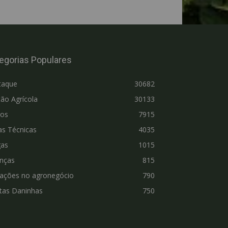
egorias Populares
taque
30682
ão Agrícola
30133
ros
7915
as Técnicas
4035
gas
1015
nças
815
vações no agronegócio
790
tas Daninhas
750