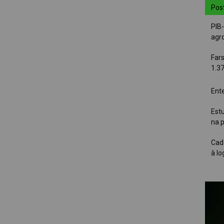
Pos
PIB
agro
Far
1.3
Ent
Est
na 
Cad
à lo