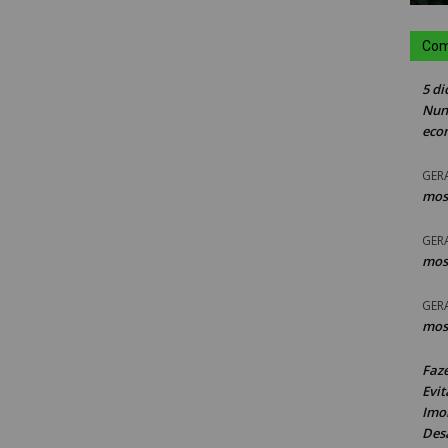
Com
5 di
Nun
eco
GER
mos
GER
mos
GER
mos
Faz
Evit
Imob
Des